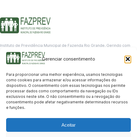
Instituto de Previdência Municipal de Fazenda Rio Grande. Gerindo com
responsabilidade o futuro dos servidores municipais.
Gerenciar consentimento
GERENCIAMENTO DE DADOS
Departamento de informação
Para proporcionar uma melhor experiência, usamos tecnologias
contato@fazprev.pr.gov.br
como cookies para armazenar e/ou acessar informações do
(41) 3995-2146
dispositivo. O consentimento com essas tecnologias nos permite
processar dados como comportamento da navegação ou IDs
Serviços
exclusivos neste site. O não consentimento ou a revogação do
consentimento pode afetar negativamente determinados recursos
Aposentadoria
Pensão por Morte
Benefício por Invalidez
Auxílio Doença
e funções.
Holerite Online
Protocolo Online
Transparência
Aceitar
Portal da Transparência
Licitações
Pró-Gestão RPPS
Acesso a
informação