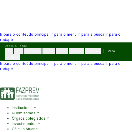
Ir para o conteúdo principal
Ir para o menu
Ir para a busca
Ir para o
rodapé
Pular
Acessibilidade
para
A-
A+
Contraste
Cinza
Links
Dislexia
Reiniciar
Mapa
o
VLibras
conteúdo
Ir para o conteúdo principal
Ir para o menu
Ir para a busca
Ir para o
rodapé
(41) 3995-2146
contato@fazprev.pr.gov.br
Seg-Sex: 08h–12h e
13h–17h
Acessibilidade
|
Mapa do Site
|
Privacidade
Institucional
Quem somos
Órgãos colegiados
Investimentos
Cálculo Atuarial