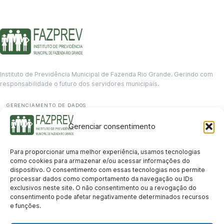
Instituto de Previdência Municipal de Fazenda Rio Grande. Gerindo com
responsabilidade o futuro dos servidores municipais.
GERENCIAMENTO DE DADOS
Departamento de informação
Gerenciar consentimento
contato@fazprev.pr.gov.br
(41) 3995-2146
Para proporcionar uma melhor experiência, usamos tecnologias
Serviços
como cookies para armazenar e/ou acessar informações do
dispositivo. O consentimento com essas tecnologias nos permite
Aposentadoria
Pensão por Morte
Benefício por Invalidez
Auxílio Doença
processar dados como comportamento da navegação ou IDs
Holerite Online
Protocolo Online
exclusivos neste site. O não consentimento ou a revogação do
Transparência
consentimento pode afetar negativamente determinados recursos
e funções.
Portal da Transparência
Licitações
Pró-Gestão RPPS
Acesso a
informação