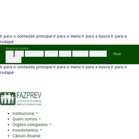
Ir para o conteúdo principal
Ir para o menu
Ir para a busca
Ir para o
rodapé
Pular
Acessibilidade
para
A-
A+
Contraste
Cinza
Links
Dislexia
Reiniciar
Mapa
o
VLibras
conteúdo
Ir para o conteúdo principal
Ir para o menu
Ir para a busca
Ir para o
rodapé
(41) 3995-2146
contato@fazprev.pr.gov.br
Seg-Sex: 08h–12h e
13h–17h
Acessibilidade
|
Mapa do Site
|
Privacidade
Institucional
Quem somos
Órgãos colegiados
Investimentos
Cálculo Atuarial