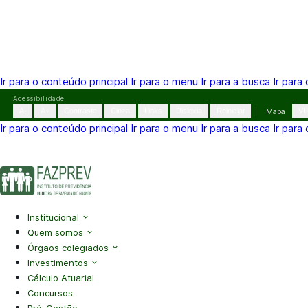
Ir para o conteúdo principal
Ir para o menu
Ir para a busca
Ir para
Pular
Acessibilidade
para
A-
A+
Contraste
Cinza
Links
Dislexia
Reiniciar
Mapa
VL
o
Ir para o conteúdo principal
Ir para o menu
Ir para a busca
Ir para
conteúdo
(41) 3995-2146
contato@fazprev.pr.gov.br
Seg-Sex: 08h–
Acessibilidade
|
Mapa do Site
|
Privacidade
Institucional
Quem somos
Órgãos colegiados
Investimentos
Cálculo Atuarial
Concursos