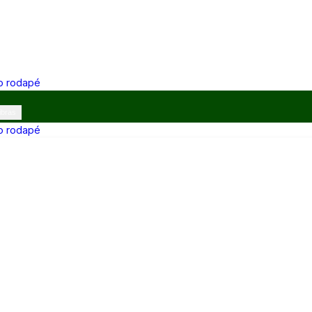
 o rodapé
ibras
 o rodapé
12h e 13h–17h