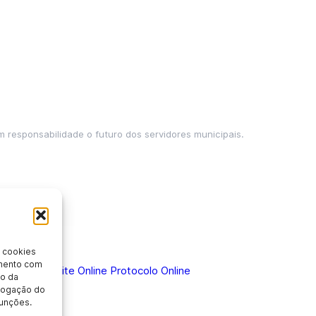
m responsabilidade o futuro dos servidores municipais.
 cookies
imento com
 Doença
Holerite Online
Protocolo Online
o da
evogação do
unções.