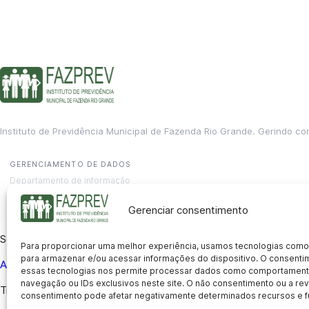
Instituto de Previdência Municipal de Fazenda Rio Grande. Gerindo co
GERENCIAMENTO DE DADOS
Departamento de informação
contato@fazprev.pr.gov.br
(41) 3995-2146
Gerenciar consentimento
Serviços
Para proporcionar uma melhor experiência, usamos tecnologias como
para armazenar e/ou acessar informações do dispositivo. O consent
Aposentadoria
Pensão por Morte
Benefício por Invalidez
Auxílio
essas tecnologias nos permite processar dados como comportament
navegação ou IDs exclusivos neste site. O não consentimento ou a r
Transparência
consentimento pode afetar negativamente determinados recursos e f