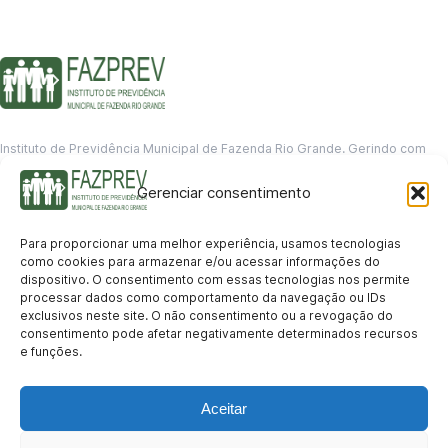
Instituto de Previdência Municipal de Fazenda Rio Grande. Gerindo com
responsabilidade o futuro dos servidores municipais.
Gerenciar consentimento
GERENCIAMENTO DE DADOS
Departamento de informação
Para proporcionar uma melhor experiência, usamos tecnologias
contato@fazprev.pr.gov.br
como cookies para armazenar e/ou acessar informações do
(41) 3995-2146
dispositivo. O consentimento com essas tecnologias nos permite
processar dados como comportamento da navegação ou IDs
Serviços
exclusivos neste site. O não consentimento ou a revogação do
consentimento pode afetar negativamente determinados recursos
Aposentadoria
Pensão por Morte
Benefício por Invalidez
Auxílio Doença
e funções.
Holerite Online
Protocolo Online
Transparência
Aceitar
Portal da Transparência
Licitações
Pró-Gestão RPPS
Acesso a
informação