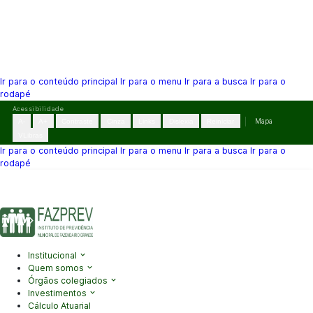
Ir para o conteúdo principal
Ir para o menu
Ir para a busca
Ir para o
rodapé
Pular
Acessibilidade
para
A-
A+
Contraste
Cinza
Links
Dislexia
Reiniciar
Mapa
o
VLibras
conteúdo
Ir para o conteúdo principal
Ir para o menu
Ir para a busca
Ir para o
rodapé
(41) 3995-2146
contato@fazprev.pr.gov.br
Seg-Sex: 08h–12h e
13h–17h
Acessibilidade
|
Mapa do Site
|
Privacidade
Institucional
Quem somos
Órgãos colegiados
Investimentos
Cálculo Atuarial