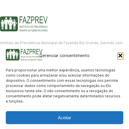
Instituto de Previdência Municipal de Fazenda Rio Grande. Gerindo com
responsabilidade o futuro dos servidores municipais.
Gerenciar consentimento
GERENCIAMENTO DE DADOS
Departamento de informação
Para proporcionar uma melhor experiência, usamos tecnologias
contato@fazprev.pr.gov.br
como cookies para armazenar e/ou acessar informações do
(41) 3995-2146
dispositivo. O consentimento com essas tecnologias nos permite
processar dados como comportamento da navegação ou IDs
Serviços
exclusivos neste site. O não consentimento ou a revogação do
consentimento pode afetar negativamente determinados recursos
Aposentadoria
Pensão por Morte
Benefício por Invalidez
Auxílio Doença
e funções.
Holerite Online
Protocolo Online
Transparência
Aceitar
Portal da Transparência
Licitações
Pró-Gestão RPPS
Acesso a
informação