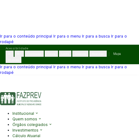
Ir para o conteúdo principal
Ir para o menu
Ir para a busca
Ir para o
rodapé
Pular
Acessibilidade
para
A-
A+
Contraste
Cinza
Links
Dislexia
Reiniciar
Mapa
o
VLibras
conteúdo
Ir para o conteúdo principal
Ir para o menu
Ir para a busca
Ir para o
rodapé
(41) 3995-2146
contato@fazprev.pr.gov.br
Seg-Sex: 08h–12h e
13h–17h
Acessibilidade
|
Mapa do Site
|
Privacidade
Institucional
Quem somos
Órgãos colegiados
Investimentos
Cálculo Atuarial